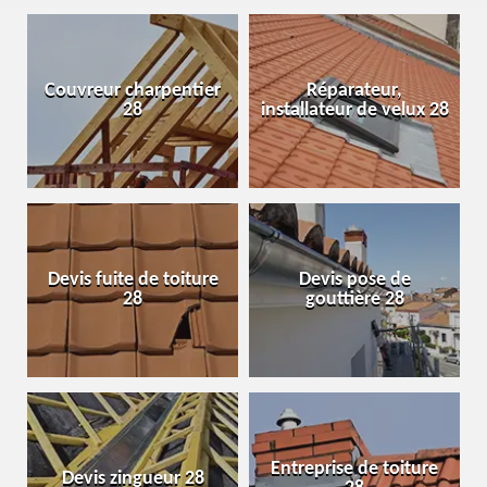
Couvreur charpentier
Réparateur,
28
installateur de velux 28
Devis fuite de toiture
Devis pose de
28
gouttière 28
Entreprise de toiture
Devis zingueur 28