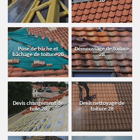
28
Pose de bâche et
Démoussage de toiture
bâchage de toiture 28
28
Devis changement de
Devis nettoyage de
tuile 28
toiture 28