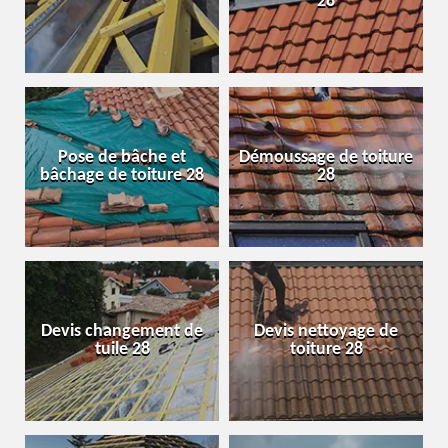
28
Pose de bâche et
Démoussage de toiture
bâchage de toiture 28
28
Devis changement de
Devis nettoyage de
tuile 28
toiture 28