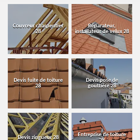
Couvreur charpentier
Réparateur,
28
installateur de velux 28
Devis fuite de toiture
Devis pose de
28
gouttière 28
Entreprise de toiture
Devis zingueur 28