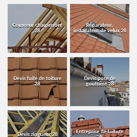
Couvreur charpentier
Réparateur,
28
installateur de velux 28
Devis fuite de toiture
Devis pose de
28
gouttière 28
Entreprise de toiture
Devis zingueur 28