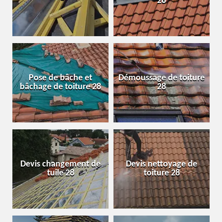
28
Pose de bâche et
Démoussage de toiture
bâchage de toiture 28
28
Devis changement de
Devis nettoyage de
tuile 28
toiture 28