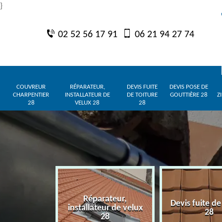
}
02 52 56 17 91
06 21 94 27 74
COUVREUR
RÉPARATEUR,
DEVIS FUITE
DEVIS POSE DE
CHARPENTIER
INSTALLATEUR DE
DE TOITURE
GOUTTIÈRE 28
Z
28
VELUX 28
28
Réparateur,
charpentier
Devis fuite de
installateur de velux
28
28
28