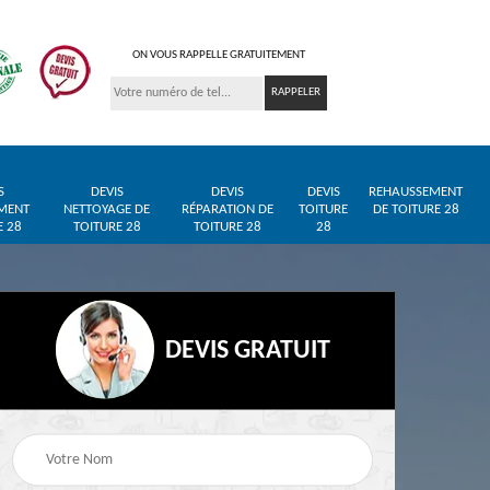
ON VOUS RAPPELLE GRATUITEMENT
S
DEVIS
DEVIS
DEVIS
REHAUSSEMENT
MENT
NETTOYAGE DE
RÉPARATION DE
TOITURE
DE TOITURE 28
E 28
TOITURE 28
TOITURE 28
28
DEVIS GRATUIT
Entreprise de toiture
Pose de bâche et
28
28
bâchage de toiture 28