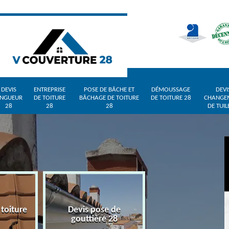
DEVIS
ENTREPRISE
POSE DE BÂCHE ET
DÉMOUSSAGE
DEVI
INGUEUR
DE TOITURE
BÂCHAGE DE TOITURE
DE TOITURE 28
CHANGE
28
28
28
DE TUIL
 toiture
Devis pose de
Devis zingueur 
gouttière 28