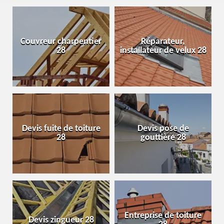
Couvreur charpentier
Réparateur,
28
installateur de velux 28
Devis fuite de toiture
Devis pose de
28
gouttière 28
Entreprise de toiture
Devis zingueur 28