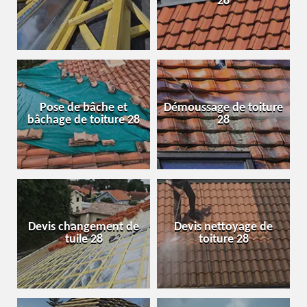
28
Pose de bâche et
Démoussage de toiture
bâchage de toiture 28
28
Devis changement de
Devis nettoyage de
tuile 28
toiture 28