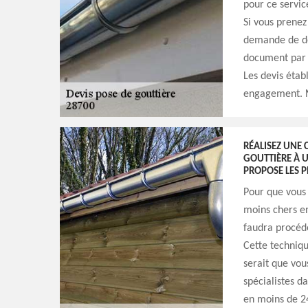
pour ce servic
Si vous prenez
demande de dev
document par m
Les devis établ
engagement. N
RÉALISEZ UNE 
GOUTTIÈRE À 
PROPOSE LES P
Pour que vous 
moins chers en
faudra procéde
Cette techniqu
serait que vou
spécialistes d
en moins de 2