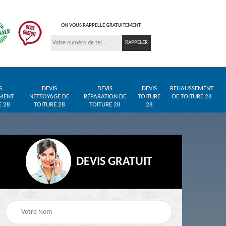
ON VOUS RAPPELLE GRATUITEMENT
S
DEVIS
DEVIS
DEVIS
REHAUSSEMENT
MENT
NETTOYAGE DE
RÉPARATION DE
TOITURE
DE TOITURE 28
E 28
TOITURE 28
TOITURE 28
28
DEVIS GRATUIT
Entreprise de toiture
Pose de bâche et
28
28
bâchage de toiture 28