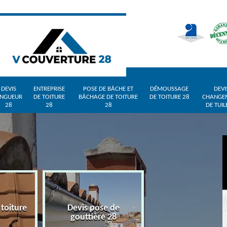
DEVIS
ENTREPRISE
POSE DE BÂCHE ET
DÉMOUSSAGE
DEVI
INGUEUR
DE TOITURE
BÂCHAGE DE TOITURE
DE TOITURE 28
CHANGE
28
28
28
DE TUIL
 toiture
Devis pose de
Devis zingueur 
gouttière 28