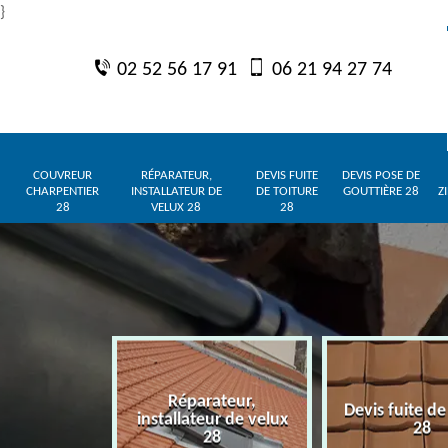
}
02 52 56 17 91
06 21 94 27 74
COUVREUR
RÉPARATEUR,
DEVIS FUITE
DEVIS POSE DE
CHARPENTIER
INSTALLATEUR DE
DE TOITURE
GOUTTIÈRE 28
Z
28
VELUX 28
28
Réparateur,
charpentier
Devis fuite de
installateur de velux
28
28
28