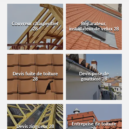
Couvreur charpentier
Réparateur,
28
installateur de velux 28
Devis fuite de toiture
Devis pose de
28
gouttière 28
Entreprise de toiture
Devis zingueur 28