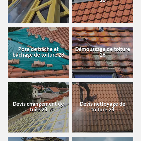
28
Pose de bâche et
Démoussage de toiture
bâchage de toiture 28
28
Devis changement de
Devis nettoyage de
tuile 28
toiture 28