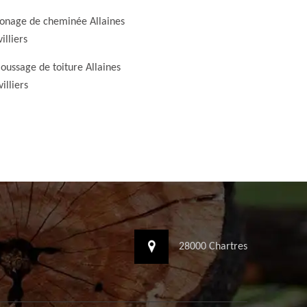
nage de cheminée Allaines
illiers
ussage de toiture Allaines
illiers
28000 Chartres