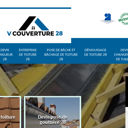
DEVIS
ENTREPRISE
POSE DE BÂCHE ET
DÉMOUSSAGE
DEVI
INGUEUR
DE TOITURE
BÂCHAGE DE TOITURE
DE TOITURE 28
CHANGE
28
28
28
DE TUIL
 toiture
Devis pose de
Devis zingueur 
gouttière 28