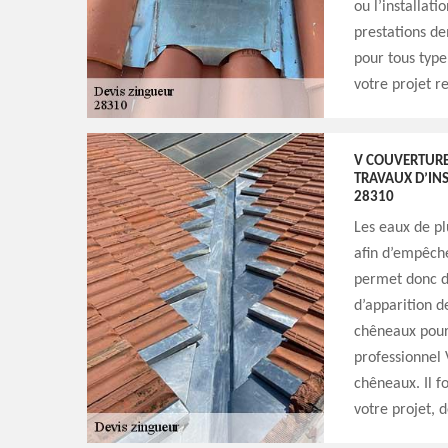
ou l’installat
prestations de
pour tous type
votre projet r
V COUVERTURE
TRAVAUX D’INS
28310
Les eaux de pl
afin d’empêche
permet donc de 
d’apparition de
chêneaux pour 
professionnel 
chêneaux. Il f
votre projet, 