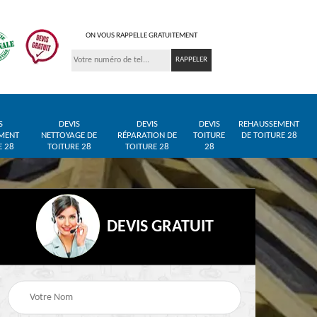
ON VOUS RAPPELLE GRATUITEMENT
S
DEVIS
DEVIS
DEVIS
REHAUSSEMENT
MENT
NETTOYAGE DE
RÉPARATION DE
TOITURE
DE TOITURE 28
E 28
TOITURE 28
TOITURE 28
28
DEVIS GRATUIT
Entreprise de toiture
Pose de bâche et
28