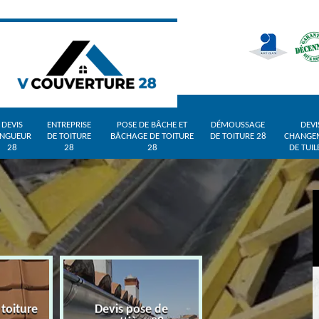
DEVIS
ENTREPRISE
POSE DE BÂCHE ET
DÉMOUSSAGE
DEVI
INGUEUR
DE TOITURE
BÂCHAGE DE TOITURE
DE TOITURE 28
CHANGE
28
28
28
DE TUIL
 toiture
Devis pose de
Devis zingueur 