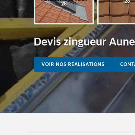
28
28
28
Devis zingueur Aun
VOIR NOS REALISATIONS
CONT