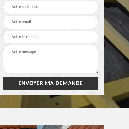
28
bâchage de toiture 28