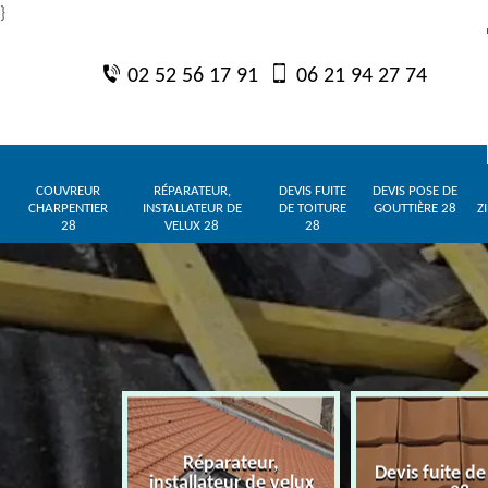
}
02 52 56 17 91
06 21 94 27 74
COUVREUR
RÉPARATEUR,
DEVIS FUITE
DEVIS POSE DE
CHARPENTIER
INSTALLATEUR DE
DE TOITURE
GOUTTIÈRE 28
Z
28
VELUX 28
28
Réparateur,
charpentier
Devis fuite de
installateur de velux