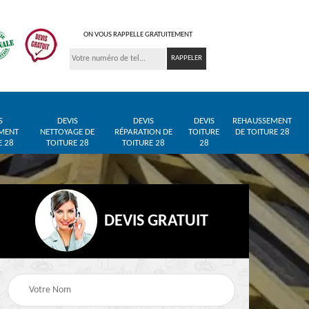
ON VOUS RAPPELLE GRATUITEMENT
S
DEVIS
DEVIS
DEVIS
REHAUSSEMENT
MENT
NETTOYAGE DE
RÉPARATION DE
TOITURE
DE TOITURE 28
E 28
TOITURE 28
TOITURE 28
28
DEVIS GRATUIT
Entreprise de toiture
Pose de bâche et
28