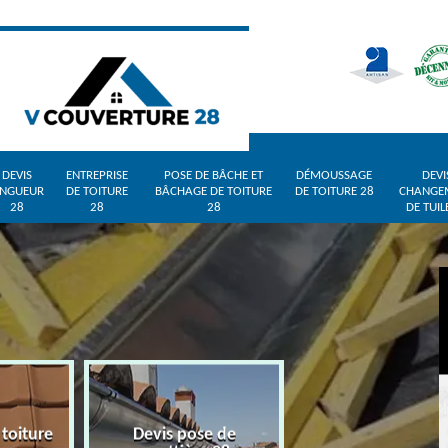
DEVIS
ENTREPRISE
POSE DE BÂCHE ET
DÉMOUSSAGE
DEVI
INGUEUR
DE TOITURE
BÂCHAGE DE TOITURE
DE TOITURE 28
CHANGE
28
28
28
DE TUIL
 toiture
Devis pose de
Devis zingueur 