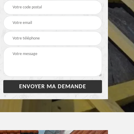
28
bâchage de toiture 28