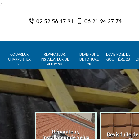
}
02 52 56 17 91
06 21 94 27 74
COUVREUR
RÉPARATEUR,
DEVIS FUITE
DEVIS POSE DE
CHARPENTIER
INSTALLATEUR DE
DE TOITURE
GOUTTIÈRE 28
Z
28
VELUX 28
28
Réparateur,
charpentier
Devis fuite de
installateur de velux