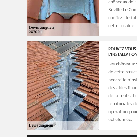
chêneaux doit 
Beville Le Com
confiez l’inst
cette localité
POUVEZ-VOUS 
L’INSTALLATIO
Les chêneaux s
de cette struct
nécessite ains
des aides fina
de la réalisati
territoriales 
opération pour
échelonnée.