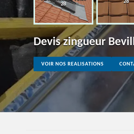
28
28
28
Devis zingueur Bevi
VOIR NOS REALISATIONS
CONT