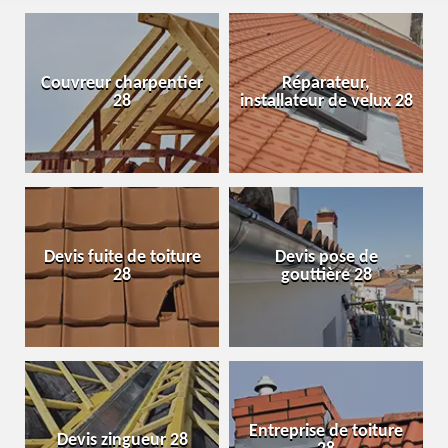
Couvreur charpentier
Réparateur,
28
installateur de velux 28
Devis fuite de toiture
Devis pose de
28
gouttière 28
Entreprise de toiture
Devis zingueur 28