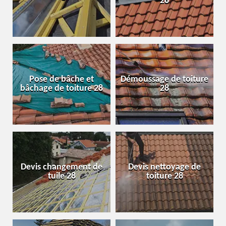
28
Pose de bâche et
Démoussage de toiture
bâchage de toiture 28
28
Devis changement de
Devis nettoyage de
tuile 28
toiture 28