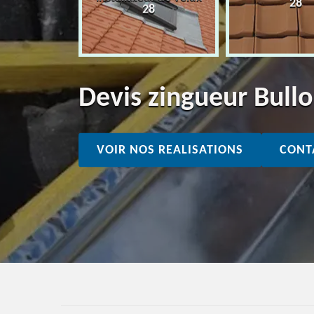
28
28
28
Devis zingueur Bull
VOIR NOS REALISATIONS
CONT