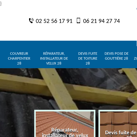
}
02 52 56 17 91
06 21 94 27 74
COUVREUR
RÉPARATEUR,
DEVIS FUITE
DEVIS POSE DE
CHARPENTIER
INSTALLATEUR DE
DE TOITURE
GOUTTIÈRE 28
Z
28
VELUX 28
28
Réparateur,
charpentier
Devis fuite de
installateur de velux