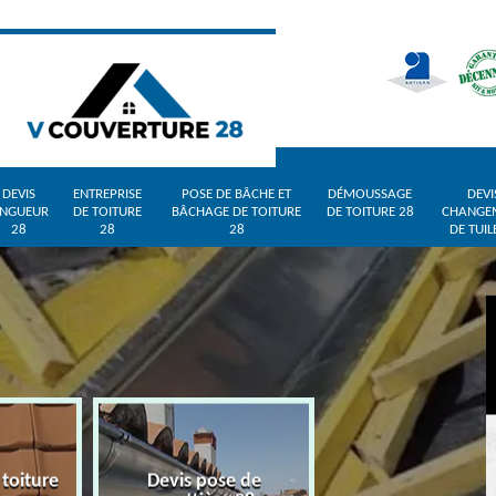
DEVIS
ENTREPRISE
POSE DE BÂCHE ET
DÉMOUSSAGE
DEVI
INGUEUR
DE TOITURE
BÂCHAGE DE TOITURE
DE TOITURE 28
CHANGE
28
28
28
DE TUIL
 toiture
Devis pose de
Devis zingueur 