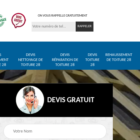
ON VOUS RAPPELLE GRATUITEMENT
S
DEVIS
DEVIS
DEVIS
REHAUSSEMENT
MENT
NETTOYAGE DE
RÉPARATION DE
TOITURE
DE TOITURE 28
E 28
TOITURE 28
TOITURE 28
28
DEVIS GRATUIT
Entreprise de toiture
Pose de bâche et
28