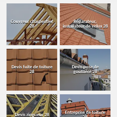
Couvreur charpentier
Réparateur,
28
installateur de velux 28
Devis fuite de toiture
Devis pose de
28
gouttière 28
Entreprise de toiture
Devis zingueur 28