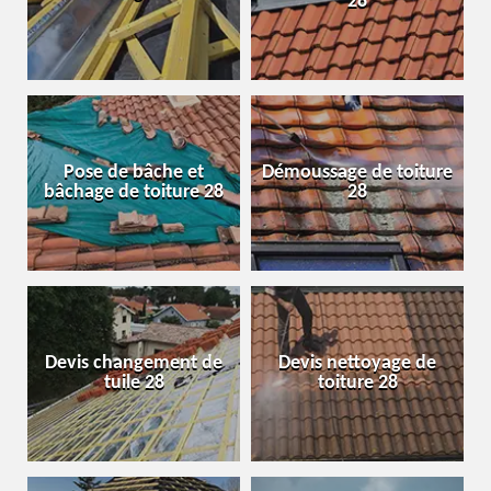
28
Pose de bâche et
Démoussage de toiture
bâchage de toiture 28
28
Devis changement de
Devis nettoyage de
tuile 28
toiture 28