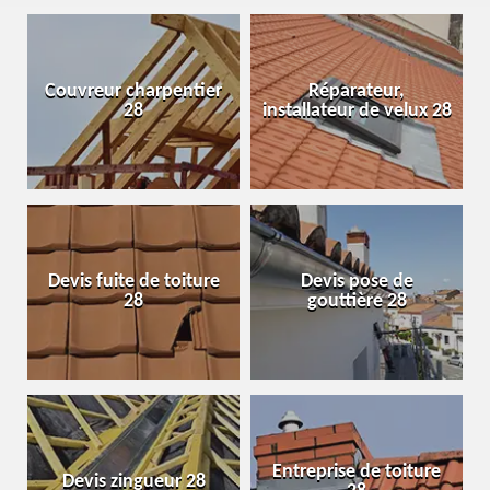
Couvreur charpentier
Réparateur,
28
installateur de velux 28
Devis fuite de toiture
Devis pose de
28
gouttière 28
Entreprise de toiture
Devis zingueur 28