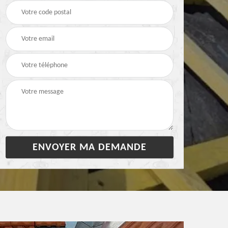
28
bâchage de toiture 28