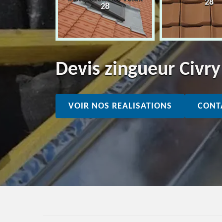
28
28
28
Devis zingueur Civr
VOIR NOS REALISATIONS
CONT