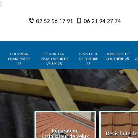
}
02 52 56 17 91
06 21 94 27 74
COUVREUR
RÉPARATEUR,
DEVIS FUITE
DEVIS POSE DE
CHARPENTIER
INSTALLATEUR DE
DE TOITURE
GOUTTIÈRE 28
Z
28
VELUX 28
28
Réparateur,
charpentier
Devis fuite de
installateur de velux