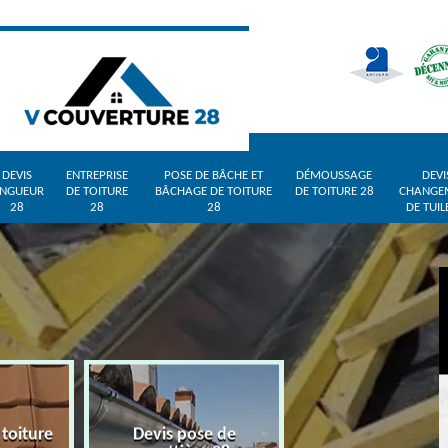
DEVIS
ENTREPRISE
POSE DE BÂCHE ET
DÉMOUSSAGE
DEVI
INGUEUR
DE TOITURE
BÂCHAGE DE TOITURE
DE TOITURE 28
CHANGE
28
28
28
DE TUIL
 toiture
Devis pose de
Devis zingueur 