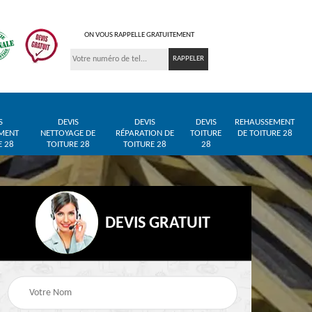
ON VOUS RAPPELLE GRATUITEMENT
S
DEVIS
DEVIS
DEVIS
REHAUSSEMENT
MENT
NETTOYAGE DE
RÉPARATION DE
TOITURE
DE TOITURE 28
E 28
TOITURE 28
TOITURE 28
28
DEVIS GRATUIT
Entreprise de toiture
Pose de bâche et
28