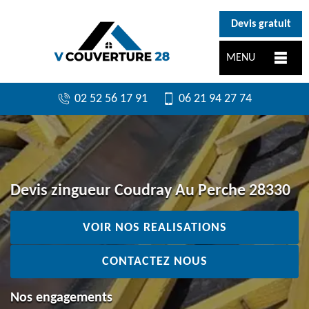
}
Devis gratuit
MENU
02 52 56 17 91
06 21 94 27 74
Devis zingueur Coudray Au Perche 28330
VOIR NOS REALISATIONS
CONTACTEZ NOUS
Nos engagements