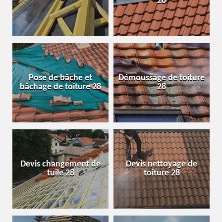
28
Pose de bâche et
Démoussage de toiture
bâchage de toiture 28
28
Devis changement de
Devis nettoyage de
tuile 28
toiture 28