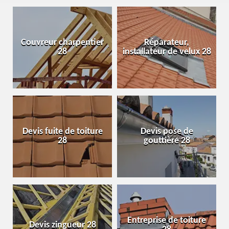
Couvreur charpentier
Réparateur,
28
installateur de velux 28
Devis fuite de toiture
Devis pose de
28
gouttière 28
Entreprise de toiture
Devis zingueur 28