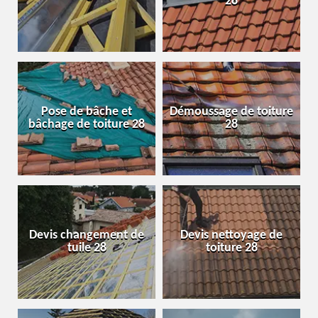
28
Pose de bâche et
Démoussage de toiture
bâchage de toiture 28
28
Devis changement de
Devis nettoyage de
tuile 28
toiture 28