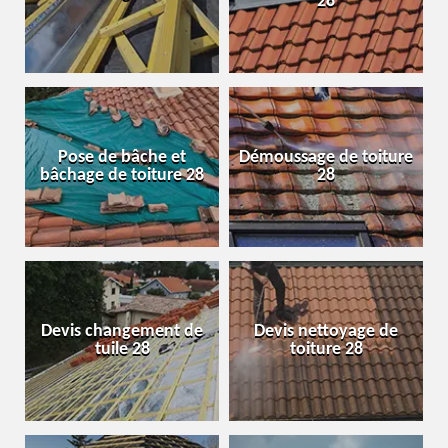
28
Pose de bâche et
Démoussage de toiture
bâchage de toiture 28
28
Devis changement de
Devis nettoyage de
tuile 28
toiture 28