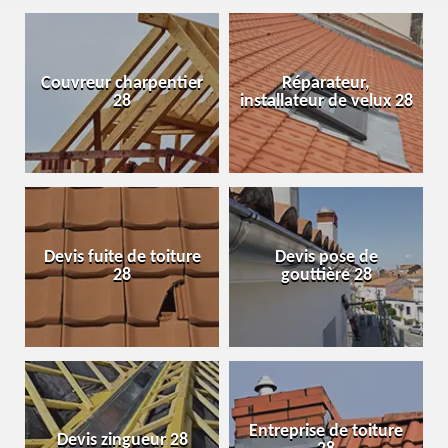
Couvreur charpentier
Réparateur,
28
installateur de velux 28
Devis fuite de toiture
Devis pose de
28
gouttière 28
Entreprise de toiture
Devis zingueur 28