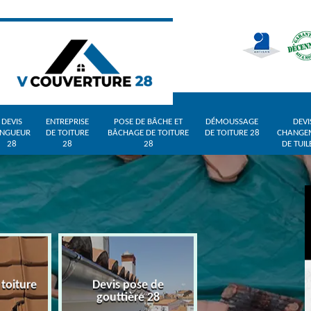
DEVIS
ENTREPRISE
POSE DE BÂCHE ET
DÉMOUSSAGE
DEVI
INGUEUR
DE TOITURE
BÂCHAGE DE TOITURE
DE TOITURE 28
CHANGE
28
28
28
DE TUIL
 toiture
Devis pose de
Devis zingueur 
gouttière 28