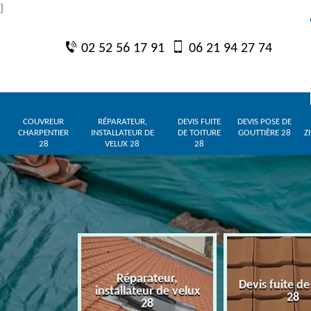
}
02 52 56 17 91
06 21 94 27 74
COUVREUR
RÉPARATEUR,
DEVIS FUITE
DEVIS POSE DE
CHARPENTIER
INSTALLATEUR DE
DE TOITURE
GOUTTIÈRE 28
Z
28
VELUX 28
28
Réparateur,
charpentier
Devis fuite de
installateur de velux
28
28
28