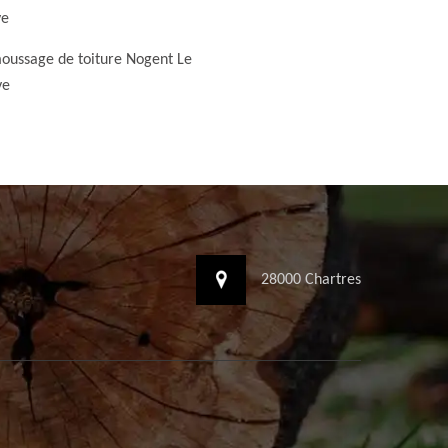
ye
ussage de toiture Nogent Le
ye
28000 Chartres