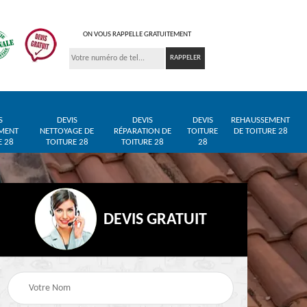
ON VOUS RAPPELLE GRATUITEMENT
S
DEVIS
DEVIS
DEVIS
REHAUSSEMENT
MENT
NETTOYAGE DE
RÉPARATION DE
TOITURE
DE TOITURE 28
E 28
TOITURE 28
TOITURE 28
28
DEVIS GRATUIT
Entreprise de toiture
Pose de bâche et
28
28
bâchage de toiture 28