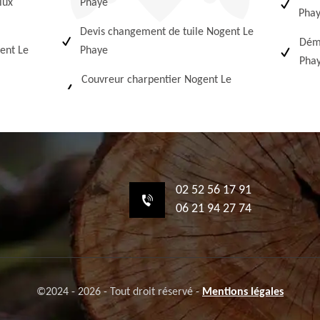
lux
Phaye
Pha
Devis changement de tuile Nogent Le
Démo
ent Le
Phaye
Pha
Couvreur charpentier Nogent Le
02 52 56 17 91
06 21 94 27 74
©2024 - 2026 - Tout droit réservé -
Mentions légales