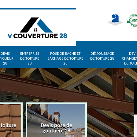
DEVIS
ENTREPRISE
POSE DE BÂCHE ET
DÉMOUSSAGE
DEVI
INGUEUR
DE TOITURE
BÂCHAGE DE TOITURE
DE TOITURE 28
CHANGE
28
28
28
DE TUIL
 toiture
Devis pose de
Devis zingueur 
gouttière 28