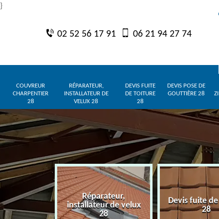
}
02 52 56 17 91
06 21 94 27 74
COUVREUR
RÉPARATEUR,
DEVIS FUITE
DEVIS POSE DE
CHARPENTIER
INSTALLATEUR DE
DE TOITURE
GOUTTIÈRE 28
Z
28
VELUX 28
28
Réparateur,
charpentier
Devis fuite de
installateur de velux
28
28
28