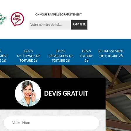
ON VOUS RAPPELLE GRATUITEMENT
S
DEVIS
DEVIS
DEVIS
REHAUSSEMENT
MENT
NETTOYAGE DE
RÉPARATION DE
TOITURE
DE TOITURE 28
E 28
TOITURE 28
TOITURE 28
28
DEVIS GRATUIT
Entreprise de toiture
Pose de bâche et
28
28
bâchage de toiture 28