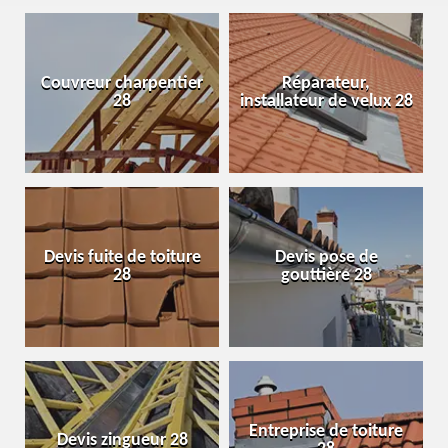
Couvreur charpentier
Réparateur,
28
installateur de velux 28
Devis fuite de toiture
Devis pose de
28
gouttière 28
Entreprise de toiture
Devis zingueur 28