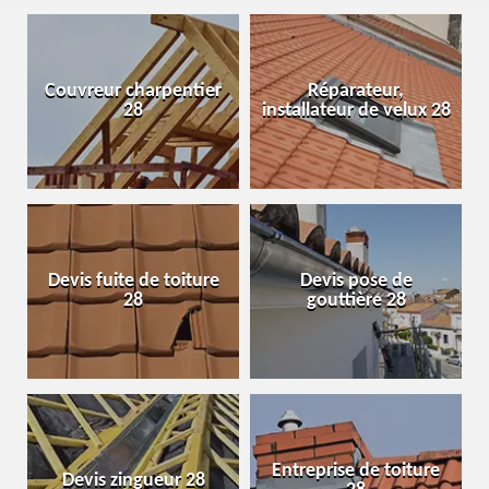
Couvreur charpentier
Réparateur,
28
installateur de velux 28
Devis fuite de toiture
Devis pose de
28
gouttière 28
Entreprise de toiture
Devis zingueur 28