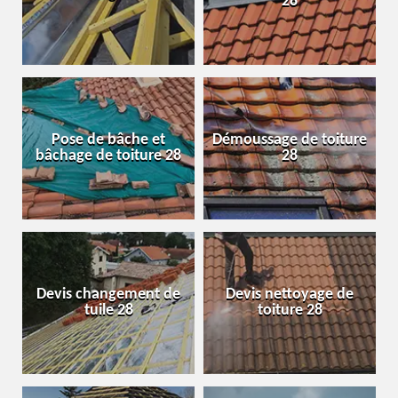
28
Pose de bâche et
Démoussage de toiture
bâchage de toiture 28
28
Devis changement de
Devis nettoyage de
tuile 28
toiture 28