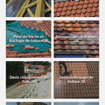
28
Pose de bâche et
Démoussage de toiture
bâchage de toiture 28
28
Devis changement de
Devis nettoyage de
tuile 28
toiture 28