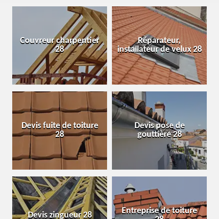
Couvreur charpentier
Réparateur,
28
installateur de velux 28
Devis fuite de toiture
Devis pose de
28
gouttière 28
Entreprise de toiture
Devis zingueur 28