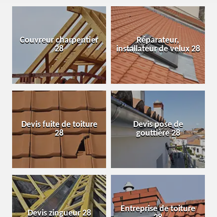
Couvreur charpentier
Réparateur,
28
installateur de velux 28
Devis fuite de toiture
Devis pose de
28
gouttière 28
Entreprise de toiture
Devis zingueur 28