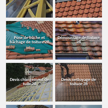
28
Pose de bâche et
Démoussage de toiture
bâchage de toiture 28
28
Devis changement de
Devis nettoyage de
tuile 28
toiture 28