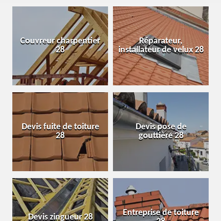
Couvreur charpentier
Réparateur,
28
installateur de velux 28
Devis fuite de toiture
Devis pose de
28
gouttière 28
Entreprise de toiture
Devis zingueur 28