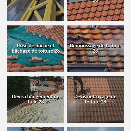
28
Pose de bâche et
Démoussage de toiture
bâchage de toiture 28
28
Devis changement de
Devis nettoyage de
tuile 28
toiture 28