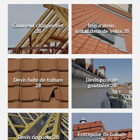
Couvreur charpentier
Réparateur,
28
installateur de velux 28
Devis fuite de toiture
Devis pose de
28
gouttière 28
Entreprise de toiture
Devis zingueur 28