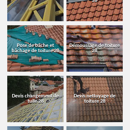
28
Pose de bâche et
Démoussage de toiture
bâchage de toiture 28
28
Devis changement de
Devis nettoyage de
tuile 28
toiture 28