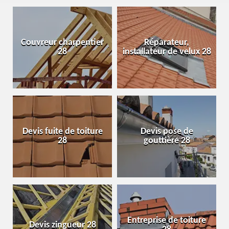
Couvreur charpentier
Réparateur,
28
installateur de velux 28
Devis fuite de toiture
Devis pose de
28
gouttière 28
Entreprise de toiture
Devis zingueur 28