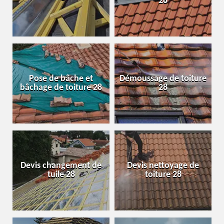
28
Pose de bâche et
Démoussage de toiture
bâchage de toiture 28
28
Devis changement de
Devis nettoyage de
tuile 28
toiture 28