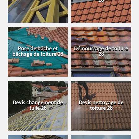
28
Pose de bâche et
Démoussage de toiture
bâchage de toiture 28
28
Devis changement de
Devis nettoyage de
tuile 28
toiture 28