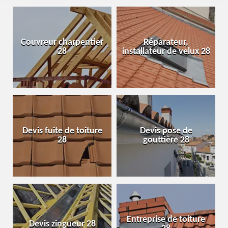
Couvreur charpentier
Réparateur,
28
installateur de velux 28
Devis fuite de toiture
Devis pose de
28
gouttière 28
Entreprise de toiture
Devis zingueur 28