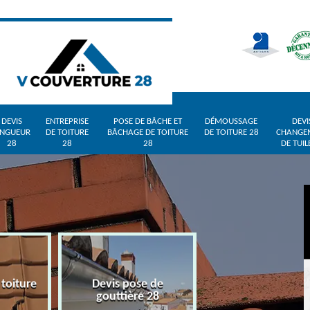
DEVIS
ENTREPRISE
POSE DE BÂCHE ET
DÉMOUSSAGE
DEVI
INGUEUR
DE TOITURE
BÂCHAGE DE TOITURE
DE TOITURE 28
CHANGE
28
28
28
DE TUIL
 toiture
Devis pose de
Devis zingueur 
gouttière 28