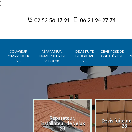
}
02 52 56 17 91
06 21 94 27 74
COUVREUR
RÉPARATEUR,
DEVIS FUITE
DEVIS POSE DE
CHARPENTIER
INSTALLATEUR DE
DE TOITURE
GOUTTIÈRE 28
Z
28
VELUX 28
28
Réparateur,
charpentier
Devis fuite de
installateur de velux
28
28
28