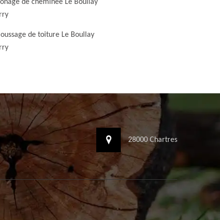
nage de cheminée Le Boullay
rry
ussage de toiture Le Boullay
rry
28000 Chartres