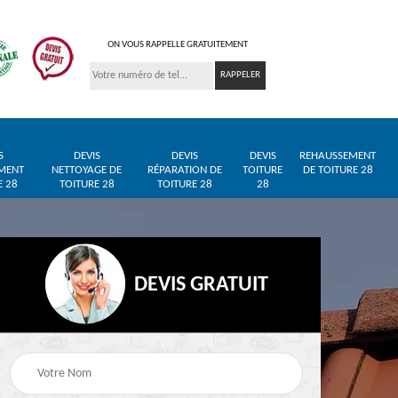
ON VOUS RAPPELLE GRATUITEMENT
S
DEVIS
DEVIS
DEVIS
REHAUSSEMENT
MENT
NETTOYAGE DE
RÉPARATION DE
TOITURE
DE TOITURE 28
E 28
TOITURE 28
TOITURE 28
28
DEVIS GRATUIT
Entreprise de toiture
Pose de bâche et
28
28
bâchage de toiture 28