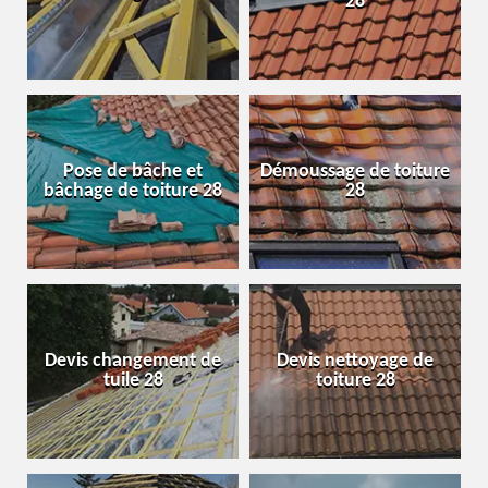
28
Pose de bâche et
Démoussage de toiture
bâchage de toiture 28
28
Devis changement de
Devis nettoyage de
tuile 28
toiture 28