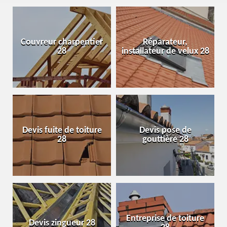
Couvreur charpentier
Réparateur,
28
installateur de velux 28
Devis fuite de toiture
Devis pose de
28
gouttière 28
Entreprise de toiture
Devis zingueur 28