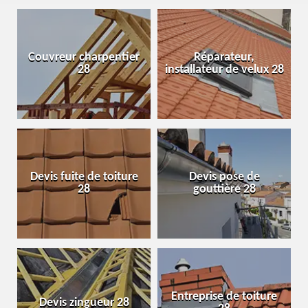
Couvreur charpentier
Réparateur,
28
installateur de velux 28
Devis fuite de toiture
Devis pose de
28
gouttière 28
Entreprise de toiture
Devis zingueur 28