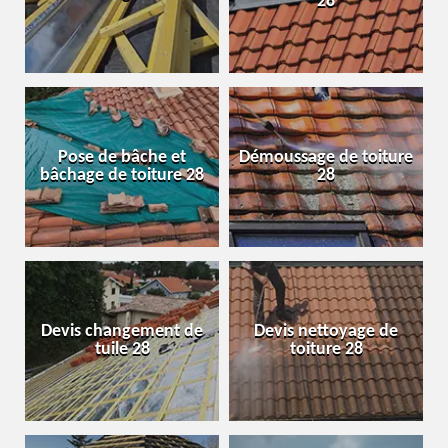
28
Pose de bâche et
Démoussage de toiture
bâchage de toiture 28
28
Devis changement de
Devis nettoyage de
tuile 28
toiture 28