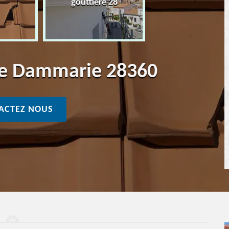
gouttière 28
ure Dammarie 28360
ACTEZ NOUS