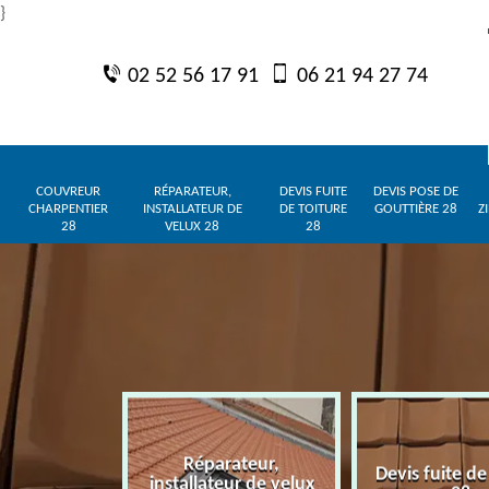
}
02 52 56 17 91
06 21 94 27 74
COUVREUR
RÉPARATEUR,
DEVIS FUITE
DEVIS POSE DE
CHARPENTIER
INSTALLATEUR DE
DE TOITURE
GOUTTIÈRE 28
Z
28
VELUX 28
28
Réparateur,
charpentier
Devis fuite de
installateur de velux