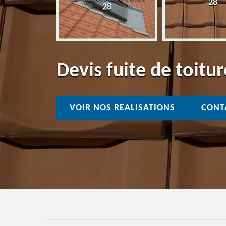
28
28
28
Devis fuite de toit
VOIR NOS REALISATIONS
CONT