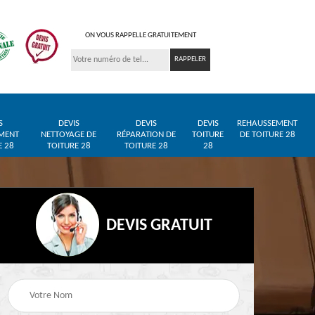
ON VOUS RAPPELLE GRATUITEMENT
S
DEVIS
DEVIS
DEVIS
REHAUSSEMENT
MENT
NETTOYAGE DE
RÉPARATION DE
TOITURE
DE TOITURE 28
E 28
TOITURE 28
TOITURE 28
28
DEVIS GRATUIT
Entreprise de toiture
Pose de bâche et
28