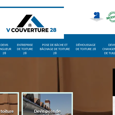
DEVIS
ENTREPRISE
POSE DE BÂCHE ET
DÉMOUSSAGE
DEVI
INGUEUR
DE TOITURE
BÂCHAGE DE TOITURE
DE TOITURE 28
CHANGE
28
28
28
DE TUIL
 toiture
Devis pose de
Devis zingueur 