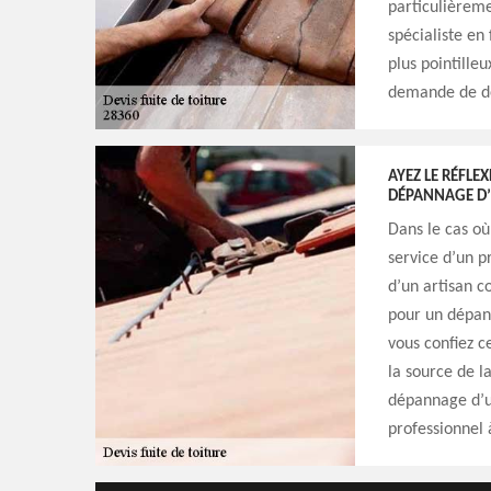
particulièremen
spécialiste en
plus pointille
demande de dev
AYEZ LE RÉFLE
DÉPANNAGE D’U
Dans le cas où
service d’un pr
d’un artisan c
pour un dépann
vous confiez c
la source de la
dépannage d’ur
professionnel