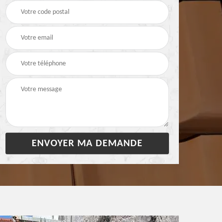
28
bâchage de toiture 28