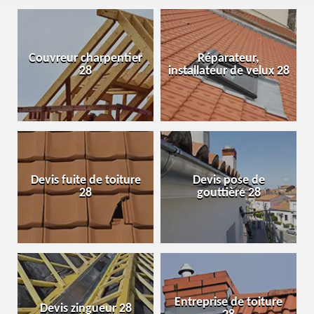
Couvreur charpentier
Réparateur,
28
installateur de velux 28
Devis fuite de toiture
Devis pose de
28
gouttière 28
Entreprise de toiture
Devis zingueur 28