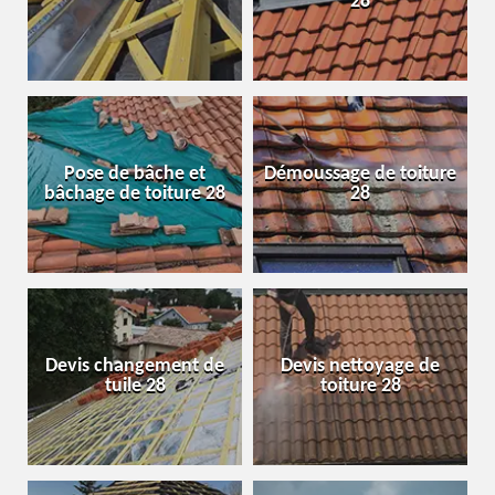
28
Pose de bâche et
Démoussage de toiture
bâchage de toiture 28
28
Devis changement de
Devis nettoyage de
tuile 28
toiture 28