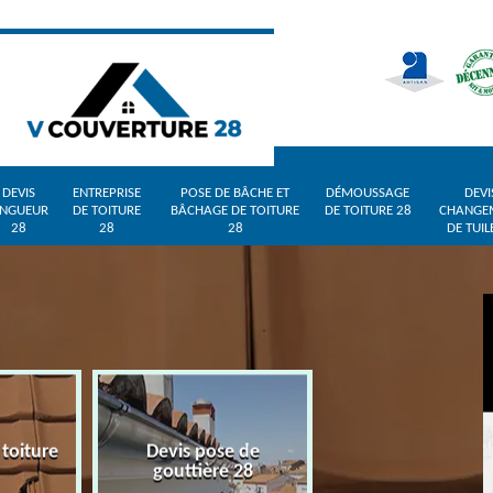
DEVIS
ENTREPRISE
POSE DE BÂCHE ET
DÉMOUSSAGE
DEVI
INGUEUR
DE TOITURE
BÂCHAGE DE TOITURE
DE TOITURE 28
CHANGE
28
28
28
DE TUIL
 toiture
Devis pose de
Devis zingueur 
gouttière 28