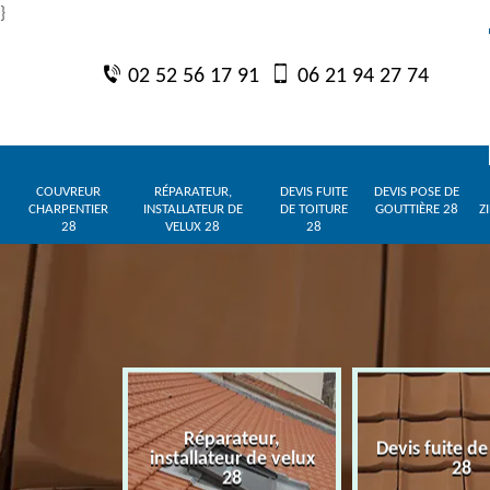
}
02 52 56 17 91
06 21 94 27 74
COUVREUR
RÉPARATEUR,
DEVIS FUITE
DEVIS POSE DE
CHARPENTIER
INSTALLATEUR DE
DE TOITURE
GOUTTIÈRE 28
Z
28
VELUX 28
28
Réparateur,
charpentier
Devis fuite de
installateur de velux
28
28
28