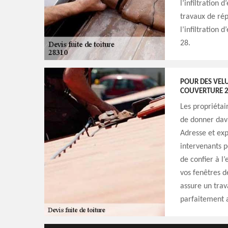
l’infiltration 
travaux de rép
l’infiltration 
28.
POUR DES VELUX
COUVERTURE 
Les propriétai
de donner dava
Adresse et exp
intervenants p
de confier à l
vos fenêtres d
assure un trava
parfaitement a