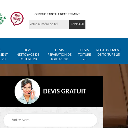
ON VOUS RAPPELLE GRATUITEMENT
S
DEVIS
DEVIS
DEVIS
REHAUSSEMENT
MENT
NETTOYAGE DE
RÉPARATION DE
TOITURE
DE TOITURE 28
E 28
TOITURE 28
TOITURE 28
28
DEVIS GRATUIT
Entreprise de toiture
Pose de bâche et
28
28
bâchage de toiture 28