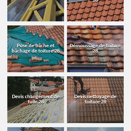
28
Pose de bâche et
Démoussage de toiture
bâchage de toiture 28
28
Devis changement de
Devis nettoyage de
tuile 28
toiture 28