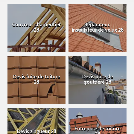
Couvreur charpentier
Réparateur,
28
installateur de velux 28
Devis fuite de toiture
Devis pose de
28
gouttière 28
Entreprise de toiture
Devis zingueur 28