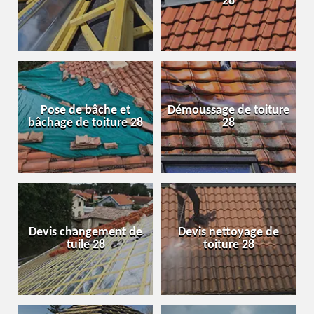
28
Pose de bâche et
Démoussage de toiture
bâchage de toiture 28
28
Devis changement de
Devis nettoyage de
tuile 28
toiture 28