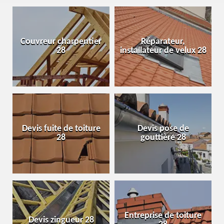
Couvreur charpentier
Réparateur,
28
installateur de velux 28
Devis fuite de toiture
Devis pose de
28
gouttière 28
Entreprise de toiture
Devis zingueur 28