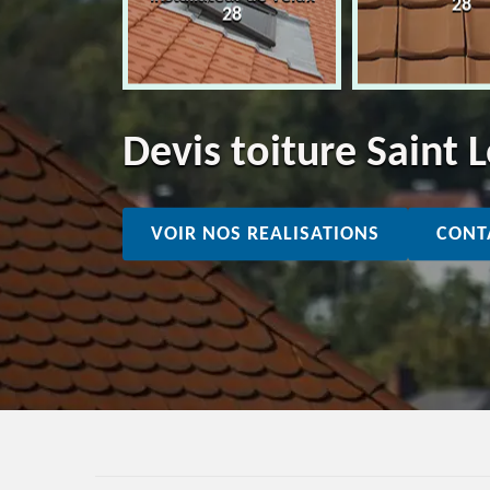
28
28
28
Devis toiture Saint
VOIR NOS REALISATIONS
CONT