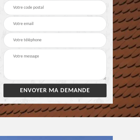
28
bâchage de toiture 28