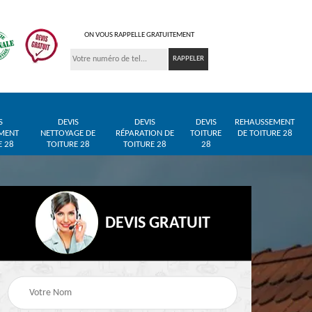
ON VOUS RAPPELLE GRATUITEMENT
S
DEVIS
DEVIS
DEVIS
REHAUSSEMENT
MENT
NETTOYAGE DE
RÉPARATION DE
TOITURE
DE TOITURE 28
E 28
TOITURE 28
TOITURE 28
28
DEVIS GRATUIT
Entreprise de toiture
Pose de bâche et
28