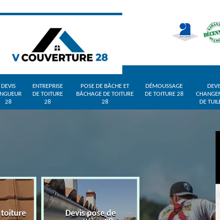
DEVIS
ENTREPRISE
POSE DE BÂCHE ET
DÉMOUSSAGE
DEVI
INGUEUR
DE TOITURE
BÂCHAGE DE TOITURE
DE TOITURE 28
CHANGE
28
28
28
DE TUIL
 toiture
Devis pose de
Devis zingueur 