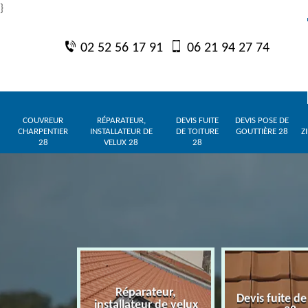
}
02 52 56 17 91
06 21 94 27 74
COUVREUR
RÉPARATEUR,
DEVIS FUITE
DEVIS POSE DE
CHARPENTIER
INSTALLATEUR DE
DE TOITURE
GOUTTIÈRE 28
Z
28
VELUX 28
28
Réparateur,
charpentier
Devis fuite de
installateur de velux