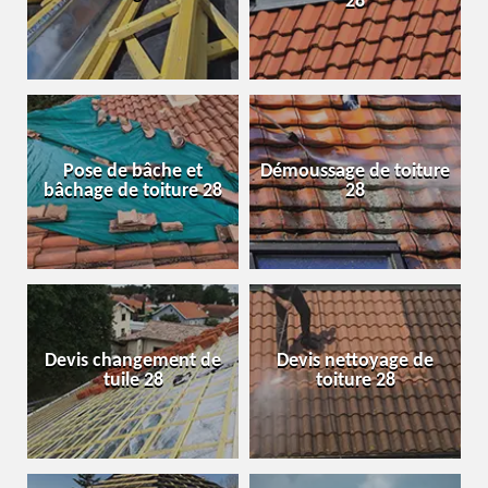
28
Pose de bâche et
Démoussage de toiture
bâchage de toiture 28
28
Devis changement de
Devis nettoyage de
tuile 28
toiture 28