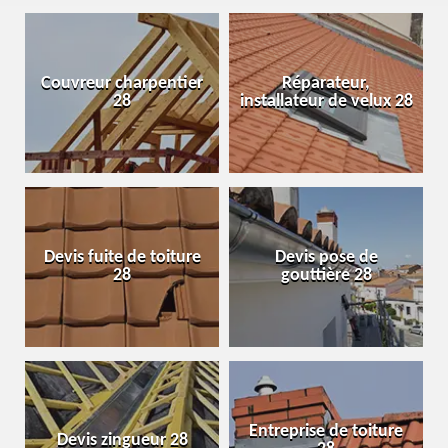
Couvreur charpentier
Réparateur,
28
installateur de velux 28
Devis fuite de toiture
Devis pose de
28
gouttière 28
Entreprise de toiture
Devis zingueur 28