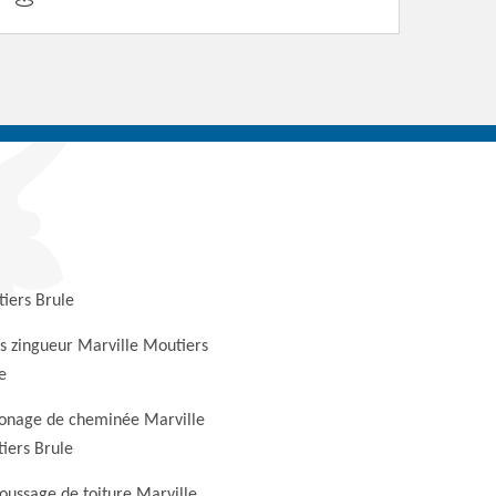
iers Brule
s zingueur Marville Moutiers
e
nage de cheminée Marville
iers Brule
ussage de toiture Marville