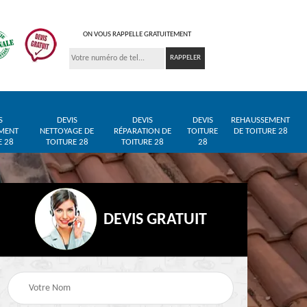
ON VOUS RAPPELLE GRATUITEMENT
S
DEVIS
DEVIS
DEVIS
REHAUSSEMENT
MENT
NETTOYAGE DE
RÉPARATION DE
TOITURE
DE TOITURE 28
E 28
TOITURE 28
TOITURE 28
28
DEVIS GRATUIT
Entreprise de toiture
Pose de bâche et
28
28
bâchage de toiture 28