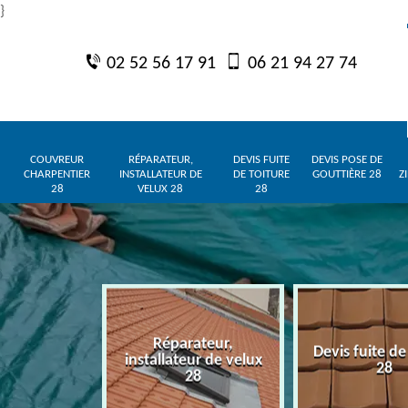
}
02 52 56 17 91
06 21 94 27 74
COUVREUR
RÉPARATEUR,
DEVIS FUITE
DEVIS POSE DE
CHARPENTIER
INSTALLATEUR DE
DE TOITURE
GOUTTIÈRE 28
Z
28
VELUX 28
28
Réparateur,
charpentier
Devis fuite de
installateur de velux
28
28
28