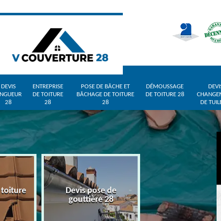
DEVIS
ENTREPRISE
POSE DE BÂCHE ET
DÉMOUSSAGE
DEVI
INGUEUR
DE TOITURE
BÂCHAGE DE TOITURE
DE TOITURE 28
CHANGE
28
28
28
DE TUIL
 toiture
Devis pose de
Devis zingueur 
gouttière 28