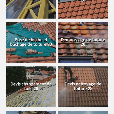
28
Pose de bâche et
Démoussage de toiture
bâchage de toiture 28
28
Devis changement de
Devis nettoyage de
tuile 28
toiture 28