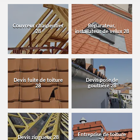
Couvreur charpentier
Réparateur,
28
installateur de velux 28
Devis fuite de toiture
Devis pose de
28
gouttière 28
Entreprise de toiture
Devis zingueur 28